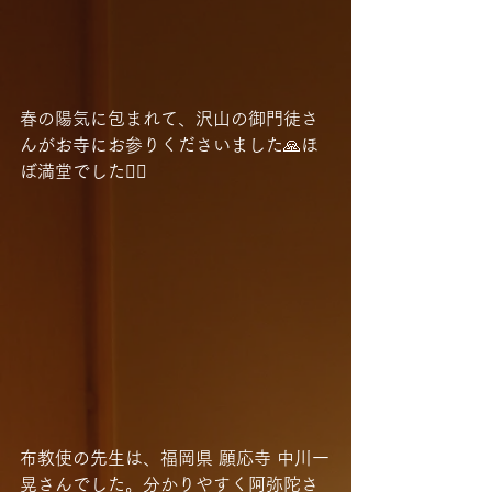
春の陽気に包まれて、沢山の御門徒さ
んがお寺にお参りくださいました🙏ほ
ぼ満堂でした🙇‍♂️
布教使の先生は、福岡県 願応寺 中川一
晃さんでした。分かりやすく阿弥陀さ