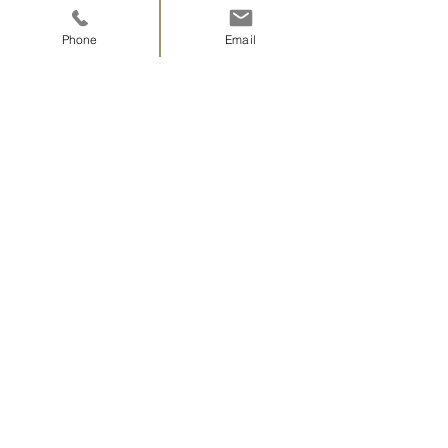
母が好きなお花でした。
今年も元気に咲いてくれました🌼
Phone
Email
とっても良きご縁がたくさんあった、
充実感たっぷりの春の永代経でした。
お参りありがとうございました😊
合掌
すべて表示
最新記事