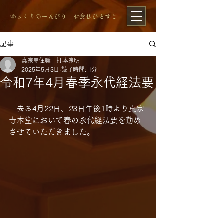
​ゆっくりのーんびり お念仏ひとすじ
記事
真宗寺住職 打本宗明
2025年5月3日
読了時間: 1分
令和7年4月春季永代経法要
　去る4月22日、23日午後1時より真宗
寺本堂において春の永代経法要を勤め
させていただきました。