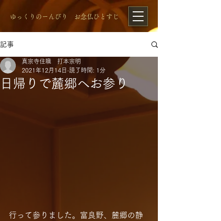
​ゆっくりのーんびり お念仏ひとすじ
記事
真宗寺住職 打本宗明
2021年12月14日
読了時間: 1分
日帰りで麓郷へお参り
行って参りました。富良野、麓郷の静