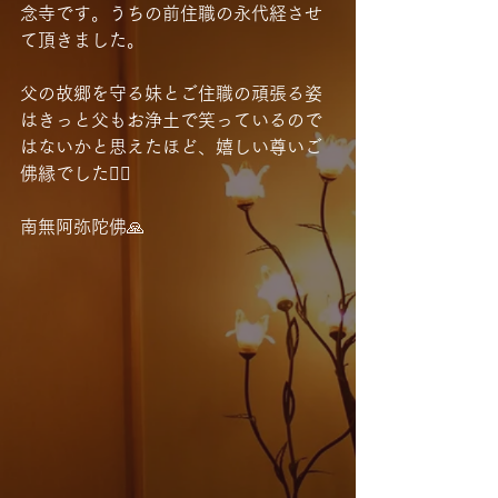
念寺です。うちの前住職の永代経させ
て頂きました。
父の故郷を守る妹とご住職の頑張る姿
はきっと父もお浄土で笑っているので
はないかと思えたほど、嬉しい尊いご
佛縁でした🙇‍♂️
南無阿弥陀佛🙏