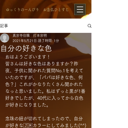
​ゆっくりのーんびり お念仏ひとすじ
記事
真宗寺住職 打本宗明
2021年5月21日
読了時間: 1分
自分の好きな色
おはようございます！
皆さんは好きな色はありますか？昨
夜、子供に聞かれた質問No.1を考えて
いたのですが、「パパは好きな色、何
色？」これがかなりたくさん聞かれた
なっと思いました。私はずっと黒が1番
好きでしたが、40代に入ってから白色
が好きになりました。
念珠の紐が切れてしまったので、自分
が好きな🇯🇲カラーにしてみました(^^)