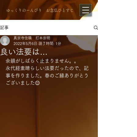
​ゆっくりのーんびり お念仏ひとすじ
記事
真宗寺住職 打本宗明
2022年5月6日
読了時間: 1分
良い法要は…
余韻がしばらく止まりません。。
永代経素晴らしい法要だったので、記
事を作りました。春のご縁ありがとう
ございました😊