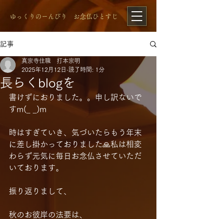
​ゆっくりのーんびり お念仏ひとすじ
記事
真宗寺住職 打本宗明
2025年12月12日
読了時間: 1分
長らくblogを
書けずにおりました。。申し訳ないで
すm(_ _)m
時はすぎていき、気づいたらもう年末
に差し掛かっておりました🙏私は相変
わらず元気に毎日お念仏させていただ
いております。
振り返りまして、
秋のお彼岸の法要は、