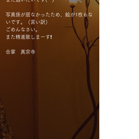
写真係が居なかったため、絵が1枚もな
いです。（言い訳）
ごめんなさい。
また精進致しまーす❗️
合掌　真宗寺