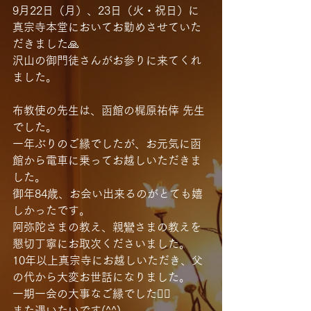
9月22日（月）、23日（火・祝日）に
真宗寺本堂においてお勤めさせていた
だきました🙏
沢山の御門徒さんがお参りに来てくれ
ました。
布教使の先生は、函館の梶原祐倖 先生
でした。
一年ぶりのご縁でしたが、お元気に函
館から電車に乗ってお越しいただきま
した。
御年84歳、お会い出来るのがとても嬉
しかったです。
阿弥陀さまの教え、親鸞さまの教えを
懇切丁寧にお取次くださいました。
10年以上真宗寺にお越しいただき、父
の代から大変お世話になりました。
一期一会の大事なご縁でした🙇‍♂️
また遇いたいです(^^)