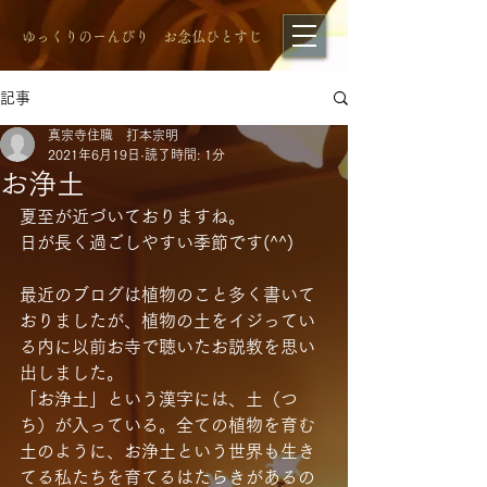
​ゆっくりのーんびり お念仏ひとすじ
記事
真宗寺住職 打本宗明
2021年6月19日
読了時間: 1分
お浄土
夏至が近づいておりますね。
日が長く過ごしやすい季節です(^^)
最近のブログは植物のこと多く書いて
おりましたが、植物の土をイジってい
る内に以前お寺で聴いたお説教を思い
出しました。
「お浄土」という漢字には、土（つ
ち）が入っている。全ての植物を育む
土のように、お浄土という世界も生き
てる私たちを育てるはたらきがあるの